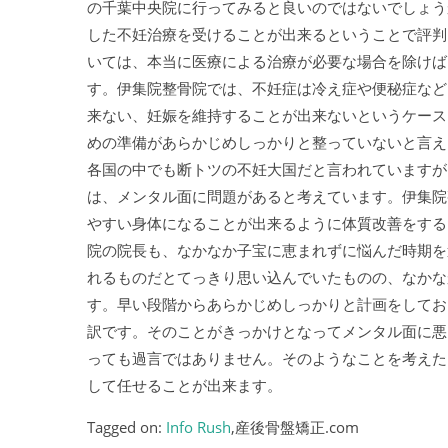
の千葉中央院に行ってみると良いのではないでしょう
した不妊治療を受けることが出来るということで評判
いては、本当に医療による治療が必要な場合を除けば
す。伊集院整骨院では、不妊症は冷え症や便秘症など
来ない、妊娠を維持することが出来ないというケース
めの準備があらかじめしっかりと整っていないと言え
各国の中でも断トツの不妊大国だと言われていますが
は、メンタル面に問題があると考えています。伊集院
やすい身体になることが出来るように体質改善をする
院の院長も、なかなか子宝に恵まれずに悩んだ時期を
れるものだとてっきり思い込んでいたものの、なかな
す。早い段階からあらかじめしっかりと計画をしてお
訳です。そのことがきっかけとなってメンタル面に悪
っても過言ではありません。そのようなことを考えた
して任せることが出来ます。
Tagged on:
Info Rush
,産後骨盤矯正.com