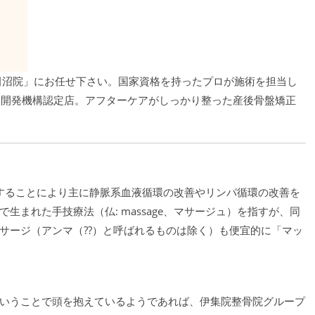
田沼院」にお任せ下さい。国家資格を持ったプロが施術を担当し
力開発機構認定店。アフターケアがしっかり整った産後骨盤矯正
施術することにより主に静脈系血液循環の改善やリンパ循環の改善を
まれた手技療法（仏: massage、マサージュ）を指すが、同
サージ（アンマ（??）と呼ばれるものは除く）も便宜的に「マッ
いうことで頭を抱えているようであれば、伊集院整骨院グループ