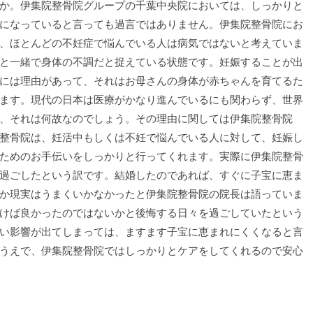
か。伊集院整骨院グループの千葉中央院においては、しっかりと
になっていると言っても過言ではありません。伊集院整骨院にお
、ほとんどの不妊症で悩んでいる人は病気ではないと考えていま
と一緒で身体の不調だと捉えている状態です。妊娠することが出
には理由があって、それはお母さんの身体が赤ちゃんを育てるた
ます。現代の日本は医療がかなり進んでいるにも関わらず、世界
、それは何故なのでしょう。その理由に関しては伊集院整骨院
整骨院は、妊活中もしくは不妊で悩んでいる人に対して、妊娠し
ためのお手伝いをしっかりと行ってくれます。実際に伊集院整骨
過ごしたという訳です。結婚したのであれば、すぐに子宝に恵ま
か現実はうまくいかなかったと伊集院整骨院の院長は語っていま
けば良かったのではないかと後悔する日々を過ごしていたという
い影響が出てしまっては、ますます子宝に恵まれにくくなると言
うえで、伊集院整骨院ではしっかりとケアをしてくれるので安心