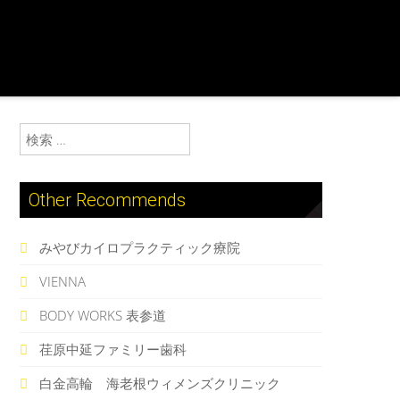
検索:
Other Recommends
みやびカイロプラクティック療院
VIENNA
BODY WORKS 表参道
荏原中延ファミリー歯科
白金高輪 海老根ウィメンズクリニック