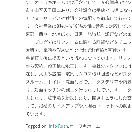
す。オーワキホームでは理念として、安心価格でワン
市守山区天子田にあり、会社設立は平成7年3月にな
アフターサービスや近隣への気配りも徹底して行って
り、会社営業は8時から18時の間に営業に対応して
東部・西区・北区ほか、日進・尾張旭・瀬戸などのエ
し、ブログではリフォームに関する詳細などをチェッ
無料で、電話やFAXなどでそれぞれ連絡が可能です
料見積り後に提案という流れになっています。リフォ
から契約、施工後に竣工します。会社のスタッフには
在し、大工や設備、電気にクロス張り担当などがスタ
スルーム、トイレ・洗面などで、エクステリアや内装
り、対面キッチンの施工を行ったりしています。エク
工したり、駐車場を新設したり、開きトビラにした玄
して、浴槽のサイズアップや大理石ユニットへの変更
ています。
Tagged on:
Info Rush
,オーワキホーム