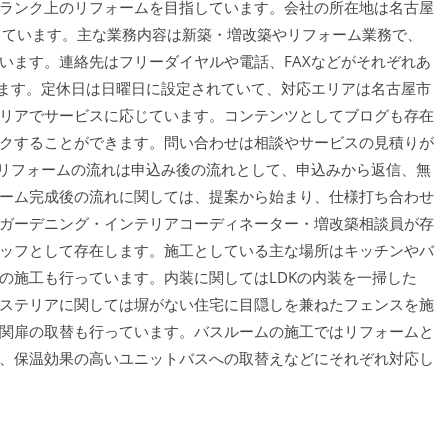
ランク上のリフォームを目指しています。会社の所在地は名古屋
っています。主な業務内容は新築・増改築やリフォーム業務で、
います。連絡先はフリーダイヤルや電話、FAXなどがそれぞれあ
います。定休日は日曜日に設定されていて、対応エリアは名古屋市
リアでサービスに応じています。コンテンツとしてブログも存在
クすることができます。問い合わせは相談やサービスの見積りが
。リフォームの流れは申込み後の流れとして、申込みから返信、無
ーム完成後の流れに関しては、提案から始まり、仕様打ち合わせ
ガーデニング・インテリアコーディネーター・増改築相談員が存
ッフとして存在します。施工としている主な場所はキッチンやバ
の施工も行っています。内装に関してはLDKの内装を一掃した
ステリアに関しては塀がない住宅に目隠しを兼ねたフェンスを施
関扉の取替も行っています。バスルームの施工ではリフォームと
、保温効果の高いユニットバスへの取替えなどにそれぞれ対応し