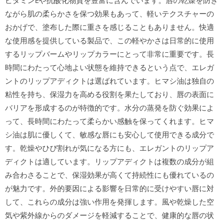
ビタミンEや抗酸化物質を豊富に含んでいます。唇の乾燥を防ぎ
ながら肌の柔らかさを保つ効果もあって、軽いテクスチャーの
おかげで、塗布した際に重さを感じることもありません。快適
な使用感を提供している製品で、この軽やかさは日常的に使用
するリップバームやリップカラーにとって非常に重要です。長
時間にわたって心地よい状態を維持できるという点で、エレガ
ントのリップアディクトは選ばれています。ヒマシ油は独自の
粘性を持ち、保湿力を高める役割を果たしており、唇の表面に
バリアを形成するのが特徴的です。水分の蒸発を防ぐ効果によ
って、長時間にわたって柔らかい感触を保ってくれます。ヒマ
シ油は肌に優しくて、敏感な唇にも安心して使用できる成分で
す。乾燥やひび割れが気になる方にも、エレガントのリップア
ディクトは適しています。リップアディクトは複数の成分が組
み合わさることで、保湿効果が高くて持続性にも優れているの
が魅力です。外的要因による影響を日常的に受けやすい唇に対
して、これらの成分は強い作用を発揮します。風や乾燥した空
気や紫外線からのダメージを軽減することで、健康的な唇の状