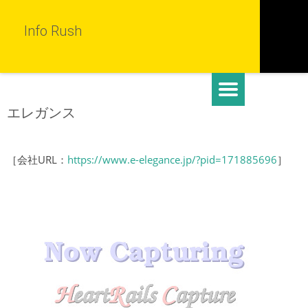
Info Rush
エレガンス
［会社URL：
https://www.e-elegance.jp/?pid=171885696
］