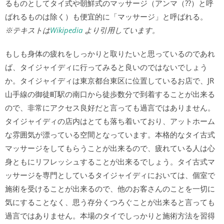
るものとしてタイ式や朝鮮式のマッサージ（アンマ（??）と呼
ばれるものは除く）も便宜的に「マッサージ」と呼ばれる。
※テキストは
Wikipedia
より引用しています。
もしも身体の疲れをしっかりと取りたいと思っているのであれ
ば、タイジャイディに行ってみると良いのではないでしょう
か。タイジャイディは東京都台東区に位置しているお店で、JR
山手線の御徒町駅の南口から徒歩数分で到着することが出来る
ので、非常にアクセス良好だと言っても過言ではありません。
タイジャイディの店内はとても落ち着いており、アットホーム
な雰囲気が漂っている空間となっています。本格的なタイ古式
マッサージをしてもらうことが出来るので、疲れている人は心
身ともにリフレッシュすることが出来るでしょう。タイ古式マ
ッサージを専門としているタイジャイディにおいては、個室で
施術を受けることが出来るので、他のお客さんのことを一切に
気にすることなく、思う存分くつろぐことが出来ると言っても
過言ではありません。本場のタイでしっかりと施術方法を習得