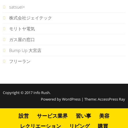
satsuei+
株式会社ジェイテック
モリトヤ電気
ガス屋の窓口
Bump Up 大宮店
フリーラン
Copyright © 2017
Info Rush
.
Powered by WordPress
|
Theme:
AccessPress Ray
設営
サービス業界
習い事
美容
レクリエーション
リビング
購買